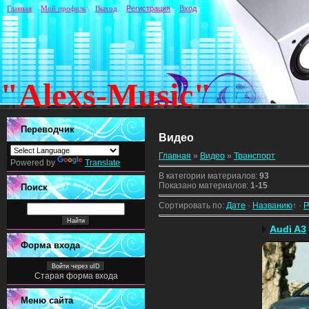
Главная
Мой профиль
Выход
Регистрация
Вход
"Alexs-Music"
Переводчик
Видео
Главная
»
Видео
»
Транспорт
Powered by
Translate
В категории материалов
:
93
Показано материалов
:
1-15
Поиск
Сортировать по
:
Дате
·
Названию
↑
·
Р
Audi A3
Форма входа
Войти через uID
Старая форма входа
Меню сайта