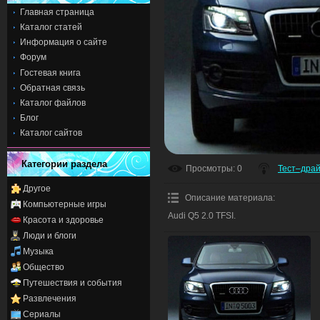
Главная страница
Каталог статей
Информация о сайте
Форум
Гостевая книга
Обратная связь
Каталог файлов
Блог
Каталог сайтов
Категории раздела
Просмотры
: 0
Тест–дра
Другое
Описание материала
:
Компьютерные игры
Audi Q5 2.0 TFSI.
Красота и здоровье
Люди и блоги
Музыка
Общество
Путешествия и события
Развлечения
Сериалы