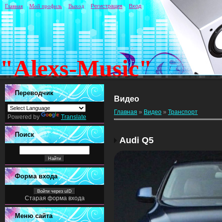
Главная
Мой профиль
Выход
Регистрация
Вход
"Alexs-Music"
Переводчик
Видео
Главная
»
Видео
»
Транспорт
Powered by
Translate
Поиск
Audi Q5
Форма входа
Войти через uID
Старая форма входа
Меню сайта