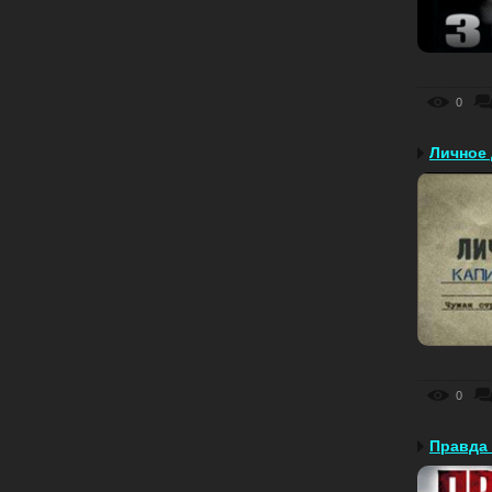
0
Личное 
0
Правда