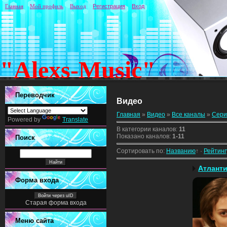
Главная
Мой профиль
Выход
Регистрация
Вход
"Alexs-Music"
Переводчик
Видео
Главная
»
Видео
»
Все каналы
»
Сер
Powered by
Translate
В категории каналов
:
11
Показано каналов
:
1-11
Поиск
Сортировать по
:
Названию
↑
·
Рейтинг
Атлант
Форма входа
Войти через uID
Старая форма входа
Меню сайта