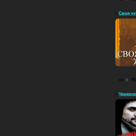
Своя чу
0
Черкизо