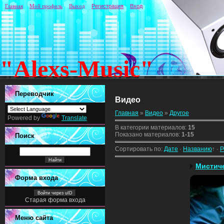
Главная
Мой профиль
Выход
Регистрация
Вход
"Alexs-Music"
Переводчик
Видео
Главная
»
Видео
»
Другое
Powered by
Translate
В категории материалов
:
15
Показано материалов
:
1-15
Поиск
Сортировать по
:
Дате
·
Названию
↑
·
Р
Мистиче
Форма входа
Войти через uID
Старая форма входа
Меню сайта