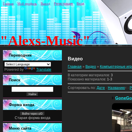
Главная
Мой профиль
Выход
Регистрация
Вход
"Alexs-Music"
Переводчик
Видео
Главная
»
Видео
»
Компьютерные иг
Powered by
Translate
В категории материалов
:
3
Показано материалов
:
1-3
Поиск
Сортировать по
:
Дате
·
Названию
↑
·
Р
GoneGol
Форма входа
Войти через uID
Старая форма входа
Меню сайта