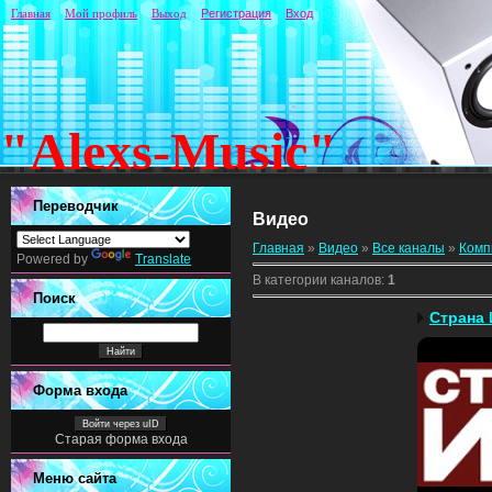
Главная
Мой профиль
Выход
Регистрация
Вход
"Alexs-Music"
Переводчик
Видео
Главная
»
Видео
»
Все каналы
»
Комп
Powered by
Translate
В категории каналов
:
1
Поиск
Страна 
Форма входа
Войти через uID
Старая форма входа
Меню сайта