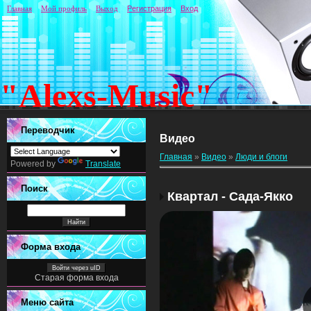
Главная
Мой профиль
Выход
Регистрация
Вход
"Alexs-Music"
Переводчик
Видео
Главная
»
Видео
»
Люди и блоги
Powered by
Translate
Поиск
Квартал - Сада-Якко
Форма входа
Войти через uID
Старая форма входа
Меню сайта