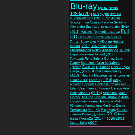
Blu-ray
где ты
Нюша
1280x720p
ATB
аудио
музыка
Инфинити
mp3
(2010)
Pop
Arash
Scooter
Inna
Слава
Жасмин
Serebro
Alexandra Stan
смотреть онлайн
NikitA
Full
(2011)
Максим
Горячий шоколад
HD
Dan Balan
Настя Каменских
Потап
Stacy
Live
MMDance
Helena
loboda
(2012)
Тамерлан
Алена
Омаргалиева
Reflex
Ани Лорак
Dj Layla
(2013)
Вера Брежнева
Akcent
Григорий Лепс
Selena Gomez
5sta
Family
Shahzoda
Стас Михайлов
Винтаж
Джокер
Dj Smash
Real O
Руки
Вверх
Джиган
Юлия Савичева
Dj
M.E.G.
Маша и Медведь
мультфильмы
(2014)
(2009-2014)
Elvira T
Алсу
мохито
Подиум
Время и Стекло
Asti
T-
killah
Стас Пьеха
Николай Басков
Artik
(2015)
Emin
MBAND
Arsenium
Quest
Pistols
ВИА Гра
Полина Гагарина
Анна
Семенович
ханна
Неангелы
Molly
Юлианна Караулова
МакSим
Елена
Темникова
Мот
IKA
Егор Крид
Бьянка
(2016)
Лавика
Ирина Дубцова
Ionel
(2017)
Istrati
Глюк'oZa
(2018)
(2021)
Клава Кока
(2020)