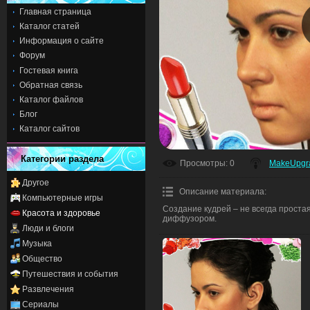
Главная страница
Каталог статей
Информация о сайте
Форум
Гостевая книга
Обратная связь
Каталог файлов
Блог
Каталог сайтов
Категории раздела
Просмотры
: 0
MakeUpgr
Другое
Описание материала
:
Компьютерные игры
Создание кудрей – не всегда проста
Красота и здоровье
диффузором.
Люди и блоги
Музыка
Общество
Путешествия и события
Развлечения
Сериалы