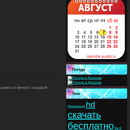
Погода
ьзоваться феном с насадкой-
Теги
hd
Пропаганда
скачать
бесплатно
Би-2