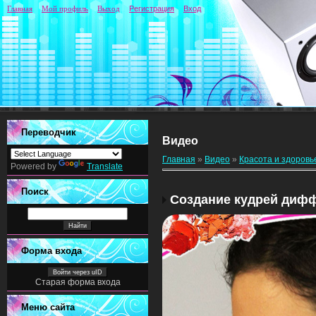
Главная
Мой профиль
Выход
Регистрация
Вход
Переводчик
Видео
Главная
»
Видео
»
Красота и здоровь
Powered by
Translate
Поиск
Создание кудрей диф
Форма входа
Войти через uID
Старая форма входа
Меню сайта