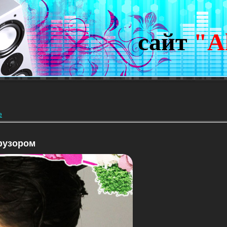
сайт
"A
е
фузором