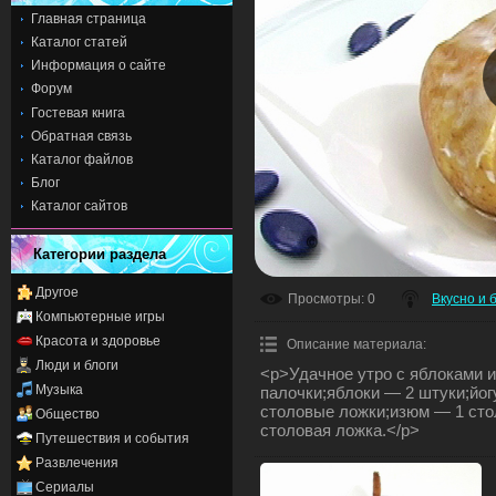
Главная страница
Каталог статей
Информация о сайте
Форум
Гостевая книга
Обратная связь
Каталог файлов
Блог
Каталог сайтов
Категории раздела
Другое
Просмотры
: 0
Вкусно и 
Компьютерные игры
Красота и здоровье
Описание материала
:
Люди и блоги
<p>Удачное утро с яблоками и
Музыка
палочки;яблоки — 2 штуки;йо
столовые ложки;изюм — 1 сто
Общество
столовая ложка.</p>
Путешествия и события
Развлечения
Сериалы