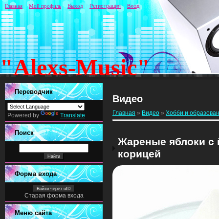
Главная
Мой профиль
Выход
Регистрация
Вход
"Alexs-Music"
Переводчик
Видео
Главная
»
Видео
»
Хобби и образова
Powered by
Translate
Поиск
Жареные яблоки с 
корицей
Форма входа
Войти через uID
Старая форма входа
Меню сайта