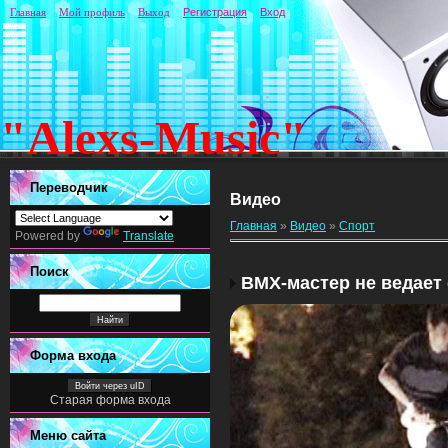
Главная
Мой профиль
Выход
Регистрация
Вход
"Alexs-Music"
Переводчик
Видео
Главная
»
Видео
»
Спорт
Powered by
Translate
Поиск
BMX-мастер не ведает 
Форма входа
Войти через uID
Старая форма входа
Меню сайта