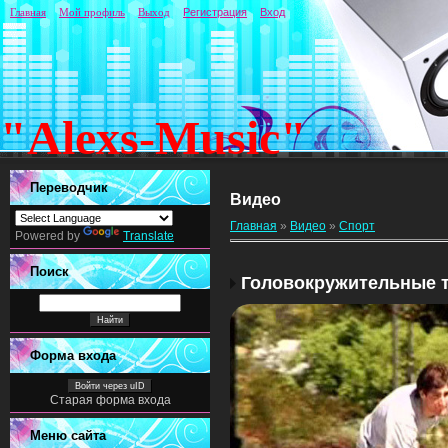
Главная
Мой профиль
Выход
Регистрация
Вход
"Alexs-Music"
Переводчик
Видео
Главная
»
Видео
»
Спорт
Powered by
Translate
Поиск
Головокружительные 
Форма входа
Войти через uID
Старая форма входа
Меню сайта