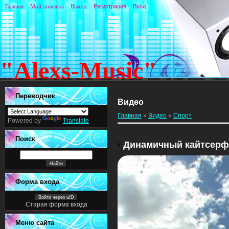
Главная
Мой профиль
Выход
Регистрация
Вход
"Alexs-Music"
Переводчик
Видео
Главная
»
Видео
»
Спорт
Powered by
Translate
Поиск
Динамичный кайтсерф
Форма входа
Войти через uID
Старая форма входа
Меню сайта