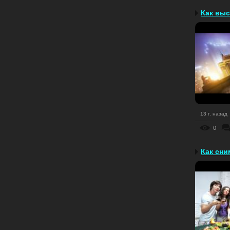
13 г. назад
0
Как сни