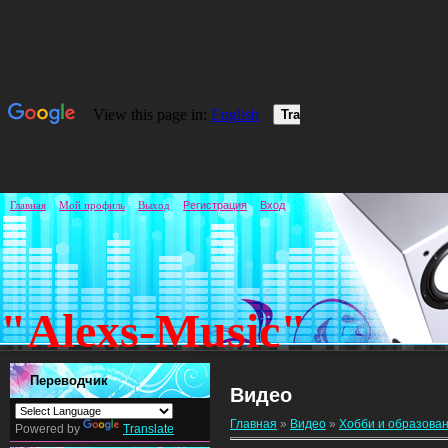
Главная
Мой профиль
Выход
Регистрация
Вход
"Alexs-Music"
Переводчик
Видео
Главная
»
Видео
»
Хобби и образова
Powered by
Translate