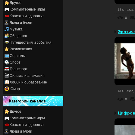
Другое
Компьютерные игры
13 г. назад
Красота и здоровье
0
Люди и блоги
Музыка
Эротич
Общество
Путешествия и события
Развлечения
Сериалы
Спорт
Транспорт
Фильмы и анимация
Хобби и образование
Юмор
13 г. назад
0
Категории каналов
Другое
Компьютерные игры
Красота и здоровье
Люди и блоги