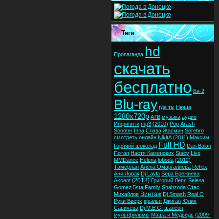
Теги
hd
Пропаганда
скачать
бесплатно
Би-2
Blu-ray
где ты
Нюша
1280x720p
ATB
музыка
аудио
Инфинити
mp3
(2010)
Pop
Arash
Scooter
Inna
Слава
Жасмин
Serebro
смотреть онлайн
NikitA
(2011)
Максим
Full HD
Горячий шоколад
Dan Balan
Потап
Настя Каменских
Stacy
Live
MMDance
Helena
loboda
(2012)
Тамерлан
Алена Омаргалиева
Reflex
Ани Лорак
Dj Layla
Вера Брежнева
(2013)
Akcent
Григорий Лепс
Selena
Gomez
5sta Family
Shahzoda
Стас
Винтаж
Михайлов
Dj Smash
Real O
Руки Вверх
крылья
Джиган
Юлия
Савичева
Dj M.E.G.
шансон
мультфильмы
Маша и Медведь
(2009-