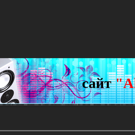
сайт
"A