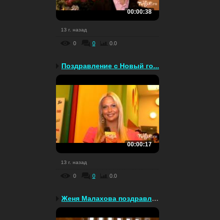
00:00:38
13 г. назад
0
0
0.0
Поздравление с Новый го...
00:00:17
13 г. назад
0
0
0.0
Женя Малахова поздравля...