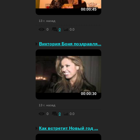
00:00:45
13 г. назад
0
0
0.0
Виктория Боня поздравля...
00:00:30
13 г. назад
0
0
0.0
Как встретит Новый год ...