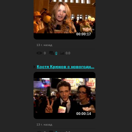
00:00:17
13 г. назад
0
0
0.0
Костя Крюков с новогодн...
00:00:14
13 г. назад