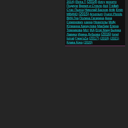
(2014)
2014)
Elvira T
Алсу
мохито
Подиум
Время и Стекло
Asti
T-killah
Стас Пьеха
Николай Басков
Artik
Emin
(2015)
MBAND
Arsenium
Quest Pistols
ВИА Гра
Полина Гагарина
Анна
Семенович
ханна
Неангелы
Molly
Юлианна Караулова
МакSим
Елена
Темникова
Мот
IKA
Егор Крид
Бьянка
(2016)
Лавика
Ирина Дубцова
Ionel
(2017)
Istrati
Глюк'oZa
(2018)
(2021)
Клава Кока
(2020)