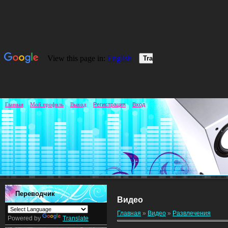
Главная
Мой профиль
Выход
Регистрация
Вход
Переводчик
Видео
Главная
»
Видео
»
Развлечения
Powered by
Translate