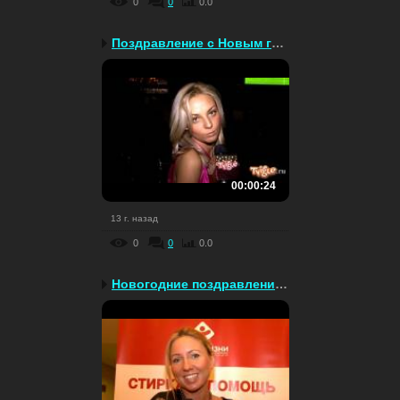
0
0
0.0
Поздравление с Новым го...
00:00:24
13 г. назад
0
0
0.0
Новогодние поздравления...