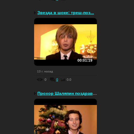
Звезда в шоке: треш-поз...
00:01:19
13 г. назад
0
0
0.0
Прохор Шаляпин поздравл...