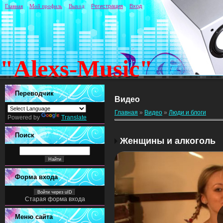
Главная
Мой профиль
Выход
Регистрация
Вход
"Alexs-Music"
Переводчик
Видео
Главная
»
Видео
»
Люди и блоги
Powered by
Translate
Поиск
Женщины и алкоголь
Форма входа
Войти через uID
Старая форма входа
Меню сайта