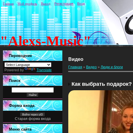
Главная
Мой профиль
Выход
Регистрация
Вход
"Alexs-Music"
Переводчик
Видео
Главная
»
Видео
»
Люди и блоги
Powered by
Translate
Поиск
Как выбрать подарок?
Форма входа
Войти через uID
Старая форма входа
Меню сайта