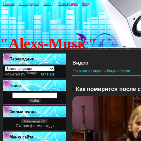
Главная
Мой профиль
Выход
Регистрация
Вход
"Alexs-Music"
Переводчик
Видео
Главная
»
Видео
»
Люди и блоги
Powered by
Translate
Поиск
Как помирится после 
Форма входа
Войти через uID
Старая форма входа
Меню сайта