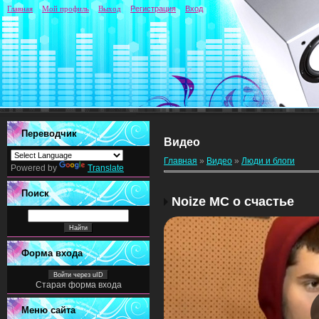
Главная
Мой профиль
Выход
Регистрация
Вход
Переводчик
Видео
Главная
»
Видео
»
Люди и блоги
Powered by
Translate
Поиск
Noize MC о счастье
Форма входа
Войти через uID
Старая форма входа
Меню сайта