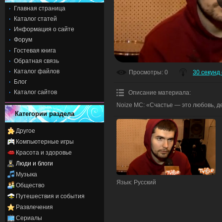
Главная страница
Каталог статей
Информация о сайте
Форум
Гостевая книга
Обратная связь
Каталог файлов
Просмотры
: 0
30 секунд о
Блог
Каталог сайтов
Описание материала
:
Noize MC: «Счастье — это любовь, 
Категории раздела
Другое
Компьютерные игры
Красота и здоровье
Люди и блоги
Музыка
Язык
: Русский
Общество
Путешествия и события
Развлечения
Сериалы