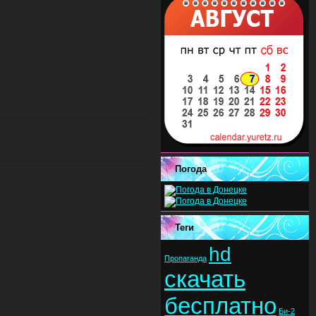
Погода
Теги
hd
Пропаганда
скачать
бесплатно
Би-2