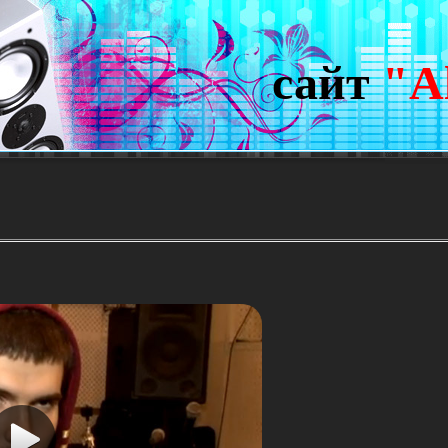
сайт
"A