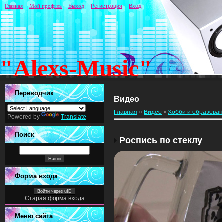
Главная
Мой профиль
Выход
Регистрация
Вход
"Alexs-Music"
Переводчик
Видео
Главная
»
Видео
»
Хобби и образова
Powered by
Translate
Поиск
Роспись по стеклу
Форма входа
Войти через uID
Старая форма входа
Меню сайта