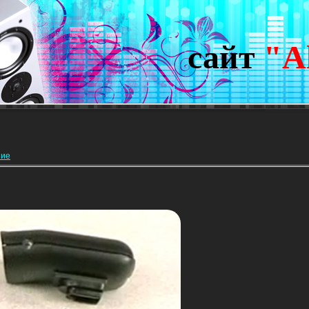
сайт
"A
ние