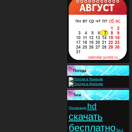
Погода
Теги
hd
Пропаганда
скачать
бесплатно
Би-2