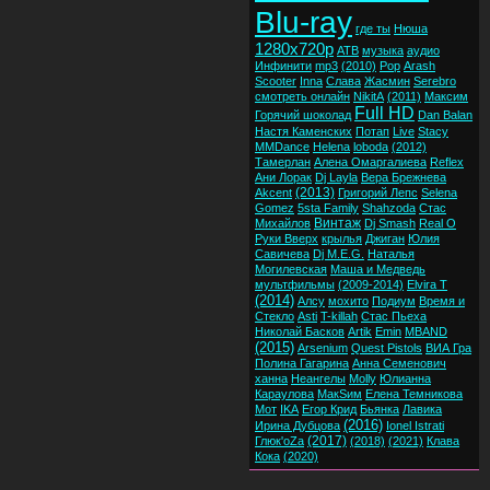
Blu-ray
где ты
Нюша
1280x720p
ATB
музыка
аудио
Инфинити
mp3
(2010)
Pop
Arash
Scooter
Inna
Слава
Жасмин
Serebro
смотреть онлайн
NikitA
(2011)
Максим
Full HD
Горячий шоколад
Dan Balan
Настя Каменских
Потап
Live
Stacy
MMDance
Helena
loboda
(2012)
Тамерлан
Алена Омаргалиева
Reflex
Ани Лорак
Dj Layla
Вера Брежнева
(2013)
Akcent
Григорий Лепс
Selena
Gomez
5sta Family
Shahzoda
Стас
Винтаж
Михайлов
Dj Smash
Real O
Руки Вверх
крылья
Джиган
Юлия
Савичева
Dj M.E.G.
Наталья
Могилевская
Маша и Медведь
мультфильмы
(2009-2014)
Elvira T
(2014)
Алсу
мохито
Подиум
Время и
Стекло
Asti
T-killah
Стас Пьеха
Николай Басков
Artik
Emin
MBAND
(2015)
Arsenium
Quest Pistols
ВИА Гра
Полина Гагарина
Анна Семенович
ханна
Неангелы
Molly
Юлианна
Караулова
МакSим
Елена Темникова
Мот
IKA
Егор Крид
Бьянка
Лавика
(2016)
Ирина Дубцова
Ionel Istrati
(2017)
Глюк'oZa
(2018)
(2021)
Клава
Кока
(2020)