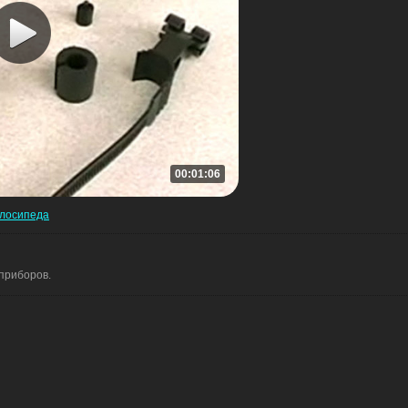
00:01:06
елосипеда
приборов.