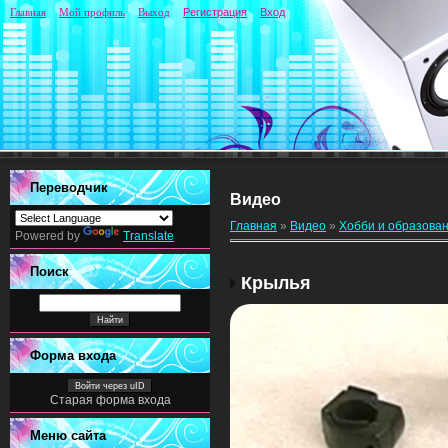
Главная
Мой профиль
Выход
Регистрация
Вход
Переводчик
Видео
Главная
»
Видео
»
Хобби и образова
Powered by
Translate
Поиск
Крылья
Форма входа
Войти через uID
Старая форма входа
Меню сайта