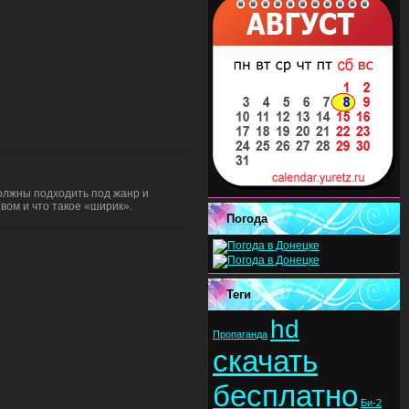
олжны подходить под жанр и
вом и что такое «ширик».
Погода
Теги
hd
Пропаганда
скачать
бесплатно
Би-2