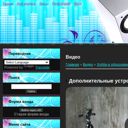
Главная
Мой профиль
Выход
Регистрация
Вход
Переводчик
Видео
Главная
»
Видео
»
Хобби и образова
Powered by
Translate
Поиск
Дополнительные устро
Форма входа
Войти через uID
Старая форма входа
Меню сайта