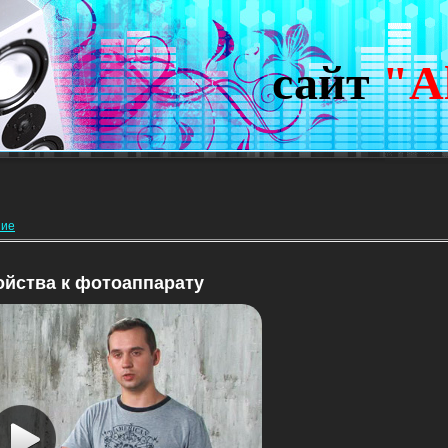
сайт
"A
ние
йства к фотоаппарату