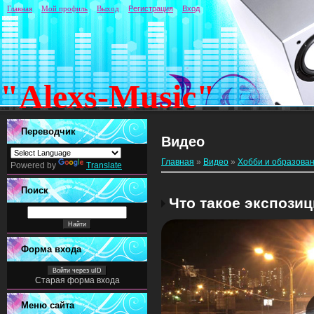
Главная
Мой профиль
Выход
Регистрация
Вход
"Alexs-Music"
Переводчик
Видео
Главная
»
Видео
»
Хобби и образова
Powered by
Translate
Поиск
Что такое экспозиц
Форма входа
Войти через uID
Старая форма входа
Меню сайта