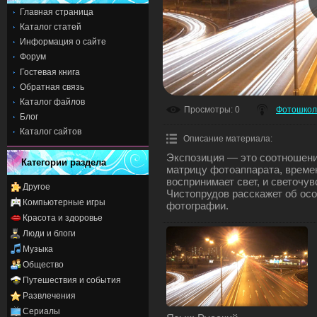
Главная страница
Каталог статей
Информация о сайте
Форум
Гостевая книга
Обратная связь
Каталог файлов
Просмотры
: 0
Фотошкол
Блог
Каталог сайтов
Описание материала
:
Экспозиция — это соотношение
Категории раздела
матрицу фотоаппарата, времен
воспринимает свет, и светочу
Другое
Чистопрудов расскажет об ос
Компьютерные игры
фотографии.
Красота и здоровье
Люди и блоги
Музыка
Общество
Путешествия и события
Развлечения
Сериалы