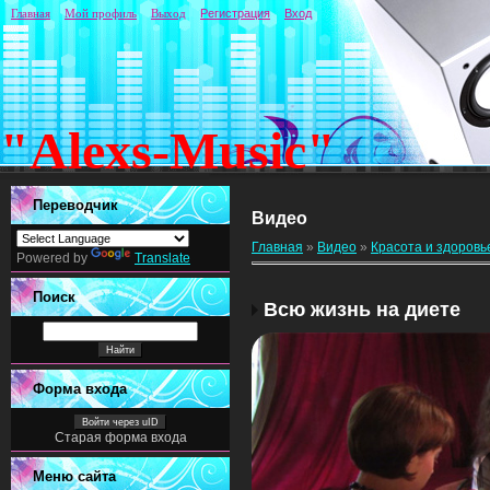
Главная
Мой профиль
Выход
Регистрация
Вход
"Alexs-Music"
Переводчик
Видео
Главная
»
Видео
»
Красота и здоровь
Powered by
Translate
Поиск
Всю жизнь на диете
Форма входа
Войти через uID
Старая форма входа
Меню сайта