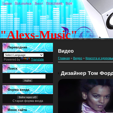
Главная
Мой профиль
Выход
Регистрация
Вход
"Alexs-Music"
Переводчик
Видео
Главная
»
Видео
»
Красота и здоровь
Powered by
Translate
Поиск
Дизайнер Том Фор
Форма входа
Войти через uID
Старая форма входа
Меню сайта