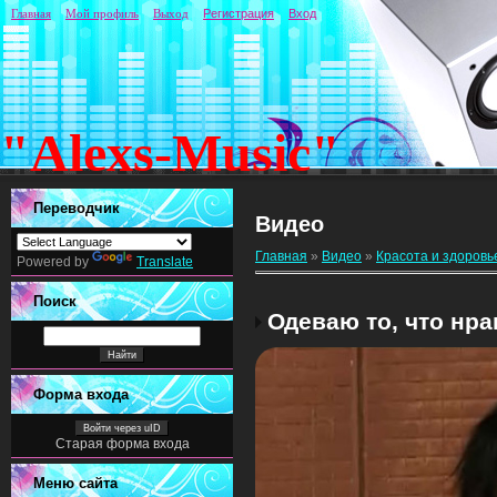
Главная
Мой профиль
Выход
Регистрация
Вход
"Alexs-Music"
Переводчик
Видео
Главная
»
Видео
»
Красота и здоровь
Powered by
Translate
Поиск
Одеваю то, что нра
Форма входа
Войти через uID
Старая форма входа
Меню сайта