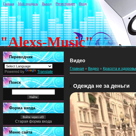
Главная
Мой профиль
Выход
Регистрация
Вход
"Alexs-Music"
Переводчик
Видео
Главная
»
Видео
»
Красота и здоровь
Powered by
Translate
Поиск
Одежда не за деньги
Форма входа
Войти через uID
Старая форма входа
Меню сайта