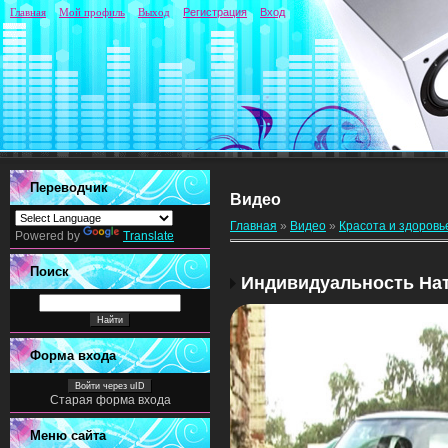
Главная
Мой профиль
Выход
Регистрация
Вход
Переводчик
Видео
Главная
»
Видео
»
Красота и здоровь
Powered by
Translate
Поиск
Индивидуальность На
Форма входа
Войти через uID
Старая форма входа
Меню сайта