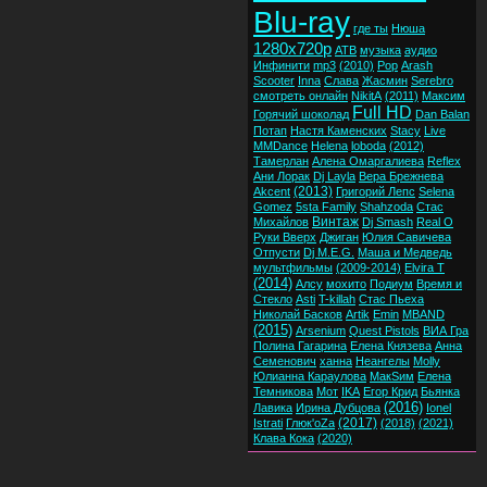
Blu-ray
где ты
Нюша
1280x720p
ATB
музыка
аудио
Инфинити
mp3
(2010)
Pop
Arash
Scooter
Inna
Слава
Жасмин
Serebro
смотреть онлайн
NikitA
(2011)
Максим
Full HD
Горячий шоколад
Dan Balan
Потап
Настя Каменских
Stacy
Live
MMDance
Helena
loboda
(2012)
Тамерлан
Алена Омаргалиева
Reflex
Ани Лорак
Dj Layla
Вера Брежнева
(2013)
Akcent
Григорий Лепс
Selena
Gomez
5sta Family
Shahzoda
Стас
Винтаж
Михайлов
Dj Smash
Real O
Руки Вверх
Джиган
Юлия Савичева
Отпусти
Dj M.E.G.
Маша и Медведь
мультфильмы
(2009-2014)
Elvira T
(2014)
Алсу
мохито
Подиум
Время и
Стекло
Asti
T-killah
Стас Пьеха
Николай Басков
Artik
Emin
MBAND
(2015)
Arsenium
Quest Pistols
ВИА Гра
Полина Гагарина
Елена Князева
Анна
Семенович
ханна
Неангелы
Molly
Юлианна Караулова
МакSим
Елена
Темникова
Мот
IKA
Егор Крид
Бьянка
(2016)
Лавика
Ирина Дубцова
Ionel
(2017)
Istrati
Глюк'oZa
(2018)
(2021)
Клава Кока
(2020)