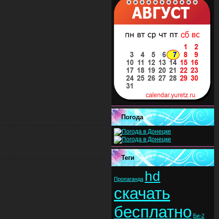
Погода
Теги
hd
Пропаганда
скачать
бесплатно
Би-2