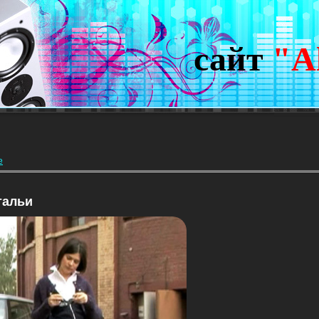
сайт
"A
е
тальи