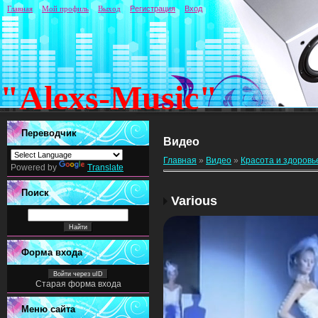
Главная
Мой профиль
Выход
Регистрация
Вход
"Alexs-Music"
Переводчик
Видео
Главная
»
Видео
»
Красота и здоровь
Powered by
Translate
Поиск
Various
Форма входа
Войти через uID
Старая форма входа
Меню сайта