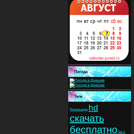
Погода
Теги
hd
Пропаганда
скачать
бесплатно
Би-2