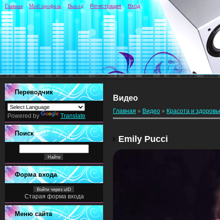
Главная
Мой профиль
Выход
Регистрация
Вход
Переводчик
Видео
Главная
»
Видео
»
Красота и здоровь
Powered by
Translate
Поиск
Emily Pucci
Форма входа
Войти через uID
Старая форма входа
Меню сайта