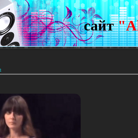
сайт
"A
е