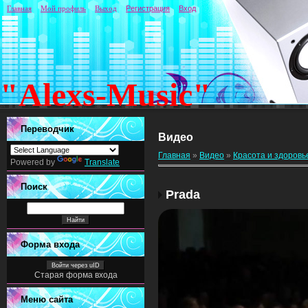
Главная
Мой профиль
Выход
Регистрация
Вход
"Alexs-Music"
Переводчик
Видео
Главная
»
Видео
»
Красота и здоровь
Powered by
Translate
Поиск
Prada
Форма входа
Войти через uID
Старая форма входа
Меню сайта