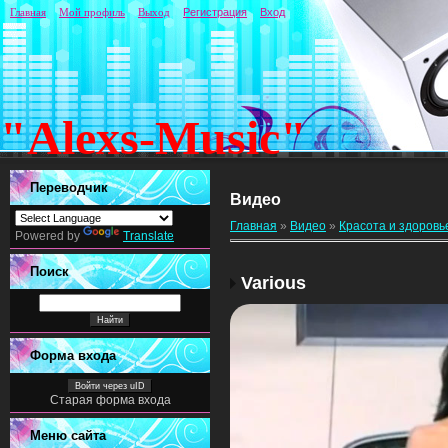
Главная
Мой профиль
Выход
Регистрация
Вход
"Alexs-Music"
Переводчик
Видео
Главная
»
Видео
»
Красота и здоровь
Powered by
Translate
Поиск
Various
Форма входа
Войти через uID
Старая форма входа
Меню сайта