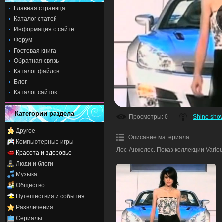
Главная страница
Каталог статей
Информация о сайте
Форум
Гостевая книга
Обратная связь
Каталог файлов
Блог
Каталог сайтов
Категории раздела
Просмотры
: 0
Shine sho
Другое
Описание материала
:
Компьютерные игры
Лос-Анжелес. Показ коллекции Variou
Красота и здоровье
Люди и блоги
Музыка
Общество
Путешествия и события
Развлечения
Сериалы