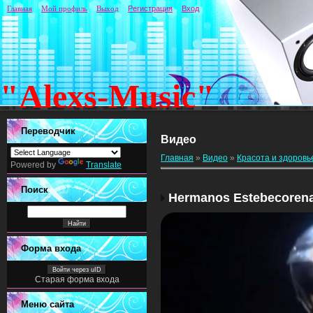
Главная
Мой профиль
Выход
Регистрация
Вход
"Alexs-Music"
Переводчик
Видео
Главная
»
Видео
»
Красота и здоровь
Powered by
Translate
Поиск
Hermanos Estebecoren
Форма входа
Войти через uID
Старая форма входа
Меню сайта