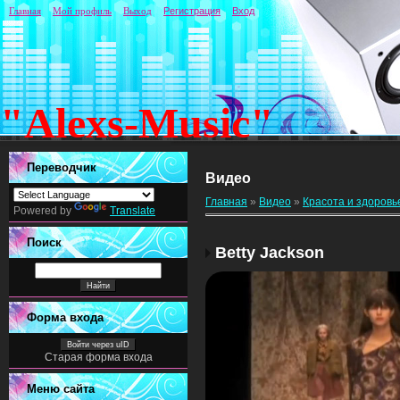
Главная
Мой профиль
Выход
Регистрация
Вход
"Alexs-Music"
Переводчик
Видео
Главная
»
Видео
»
Красота и здоровь
Powered by
Translate
Поиск
Betty Jackson
Форма входа
Войти через uID
Старая форма входа
Меню сайта