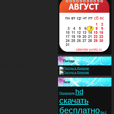
Погода
Теги
hd
Пропаганда
скачать
бесплатно
Би-2