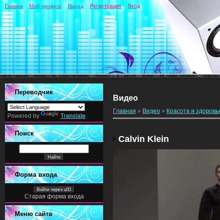
Главная
Мой профиль
Выход
Регистрация
Вход
Переводчик
Видео
Главная
»
Видео
»
Красота и здоровь
Powered by
Translate
Поиск
Calvin Klein
Форма входа
Войти через uID
Старая форма входа
Меню сайта