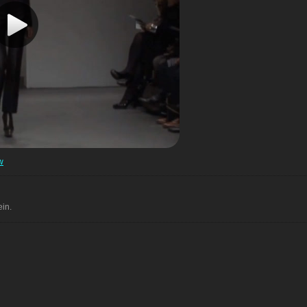
w
in.