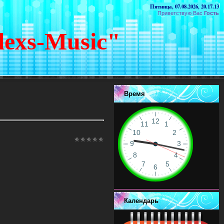
Пятница, 07.08.2026, 20.17.13
Приветствую Вас
Гость
lexs-Music"
Время
Календарь