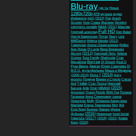
Blu-ray
где ты
Нюша
1280x720p
ATB
музыка
аудио
Инфинити
mp3
(2010)
Pop
Arash
Scooter
Inna
Слава
Жасмин
Serebro
смотреть онлайн
NikitA
(2011)
Максим
Full HD
Горячий шоколад
Dan Balan
Настя Каменских
Потап
Stacy
Live
MMDance
Helena
loboda
(2012)
Тамерлан
Алена Омаргалиева
Reflex
Ани Лорак
Dj Layla
Вера Брежнева
(2013)
Akcent
Григорий Лепс
Selena
Gomez
5sta Family
Shahzoda
Стас
Винтаж
Михайлов
Dj Smash
Real O
Руки Вверх
Джиган
Юлия Савичева
Dj
M.E.G.
мультфильмы
Маша и Медведь
(2014)
(2009-2014)
Elvira T
Алсу
мохито
Подиум
Время и Стекло
Слеза
Asti
T-killah
Стас Пьеха
Николай
(2015)
Басков
Artik
Emin
MBAND
Arsenium
Quest Pistols
ВИА Гра
Полина
Гагарина
Анна Семенович
ханна
Неангелы
Molly
Юлианна Караулова
МакSим
Елена Темникова
Мот
IKA
Егор Крид
Бьянка
Лавика
Ирина
(2016)
Дубцова
Неверная
Ionel Istrati
(2017)
Глюк'oZa
(2018)
(2021)
Клава
Кока
(2020)