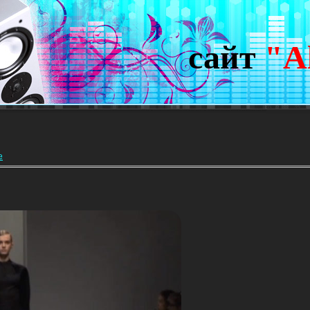
сайт
"A
е