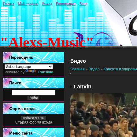
Главная
Мой профиль
Выход
Регистрация
Вход
"Alexs-Music"
Переводчик
Видео
Главная
»
Видео
»
Красота и здоровь
Powered by
Translate
Поиск
Lanvin
Форма входа
Войти через uID
Старая форма входа
Меню сайта