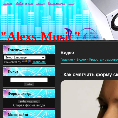
Главная
Мой профиль
Выход
Регистрация
Вход
"Alexs-Music"
Переводчик
Видео
Главная
»
Видео
»
Красота и здоровь
Powered by
Translate
Поиск
Как смягчить форму с
Форма входа
Войти через uID
Старая форма входа
Меню сайта