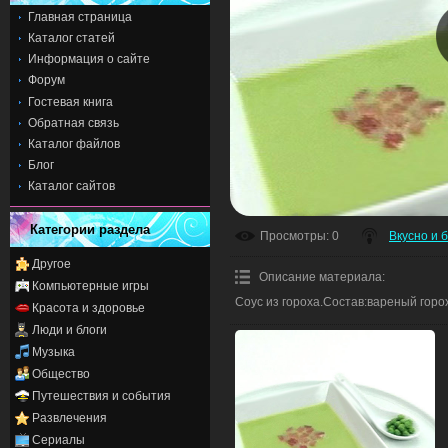
Главная страница
Каталог статей
Информация о сайте
Форум
Гостевая книга
Обратная связь
Каталог файлов
Блог
Каталог сайтов
Категории раздела
Просмотры
: 0
Вкусно и 
Другое
Описание материала
:
Компьютерные игры
Соус из гороха.Состав:вареный горох
Красота и здоровье
Люди и блоги
Музыка
Общество
Путешествия и события
Развлечения
Сериалы