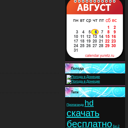
Погода
Теги
hd
Пропаганда
скачать
бесплатно
Би-2