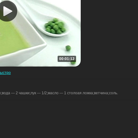
00:01:12
быстро
;вода — 2 чашки;лук — 1/2;масло — 1 столоая ложка;ветчина;соль.