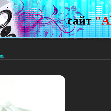
сайт
"A
ние