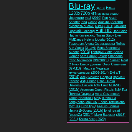
Blu-ray
где ты
Нюша
1280x720p
ATB
музыка
аудио
Инфинити
mp3
(2010)
Pop
Arash
Scooter
Inna
Слава
Жасмин
Serebro
смотреть онлайн
NikitA
(2011)
Максим
Full HD
Горячий шоколад
Dan Balan
Настя Каменских
Потап
Stacy
Live
MMDance
Helena
loboda
(2012)
Тамерлан
Алена Омаргалиева
Reflex
Ани Лорак
Dj Layla
Вера Брежнева
(2013)
Akcent
Григорий Лепс
Selena
Gomez
5sta Family
Зачем
Shahzoda
Винтаж
Стас Михайлов
Dj Smash
Real
O
Руки Вверх
Джиган
Юлия Савичева
Dj M.E.G.
Маша и Медведь
мультфильмы
(2009-2014)
Elvira T
(2014)
Алсу
мохито
Подиум
Время и
Стекло
Asti
T-killah
Стас Пьеха
Николай Басков
Artik
Emin
MBAND
(2015)
Arsenium
Quest Pistols
ВИА Гра
Полина Гагарина
Анна Семенович
ханна
Неангелы
Molly
Юлианна
Караулова
МакSим
Елена Темникова
Мот
IKA
Егор Крид
Бьянка
Лавика
(2016)
Ирина Дубцова
Ionel Istrati
(2017)
Глюк'oZa
Макс Барских
(2018)
(2021)
Клава Кока
(2020)