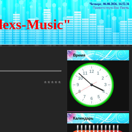
Четверг, 06.08.2026, 14.52.34
Приветствую Вас
Гость
lexs-Music"
Время
Календарь