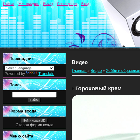
Главная
Мой профиль
Выход
Регистрация
Вход
Переводчик
Видео
Главная
»
Видео
»
Хобби и образова
Powered by
Translate
Поиск
Гороховый крем
Форма входа
Войти через uID
Старая форма входа
Меню сайта