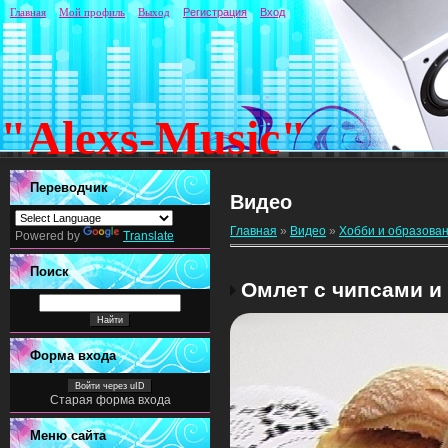
Главная
Мой профиль
Выход
Регистрация
Вход
"Alexs-Music"
Переводчик
Видео
Главная
»
Видео
»
Хобби и образова
Powered by
Translate
Поиск
Омлет с чипсами и
Форма входа
Войти через uID
Старая форма входа
Меню сайта