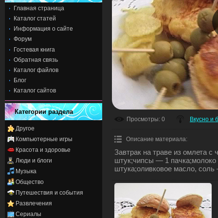
Главная страница
Каталог статей
Информация о сайте
Форум
Гостевая книга
Обратная связь
Каталог файлов
Блог
Каталог сайтов
Категории раздела
Просмотры
: 0
Вкусно и 
Другое
Компьютерные игры
Описание материала
:
Красота и здоровье
Завтрак на траве из омлета с
штук;чипсы — 1 пачка;молоко 
Люди и блоги
штука;оливковое масло, соль 
Музыка
Общество
Путешествия и события
Развлечения
Сериалы