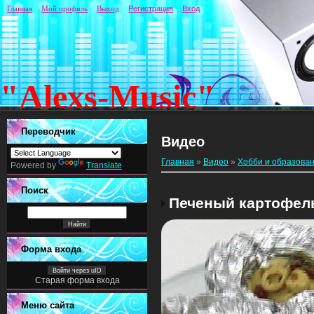
Главная
Мой профиль
Выход
Регистрация
Вход
"Alexs-Music"
Переводчик
Видео
Главная
»
Видео
»
Хобби и образова
Powered by
Translate
Поиск
Печеный картофель
Форма входа
Войти через uID
Старая форма входа
Меню сайта