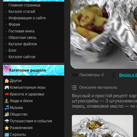
Главная страница
Каталог статей
Информация о сайте
Форум
Гостевая книга
Обратная связь
Каталог файлов
Блог
Каталог сайтов
Категории раздела
Просмотры
: 0
Вкусно и 
Другое
Компьютерные игры
Описание материала
:
Красота и здоровье
Вкусный и простой рецепт ка
штуки;грибы — 3 штуки;немног
Люди и блоги
перец, оливковое масло — по 
Музыка
Общество
Путешествия и события
Развлечения
Сериалы