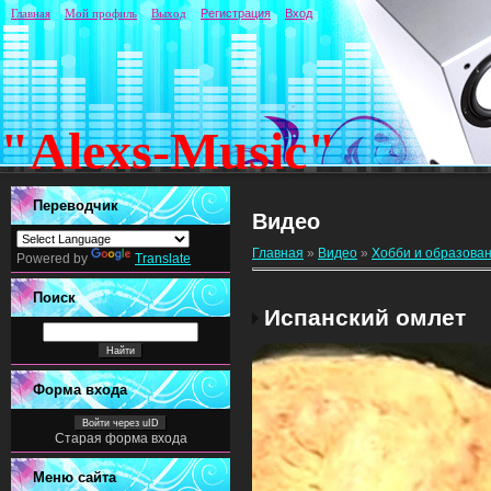
Главная
Мой профиль
Выход
Регистрация
Вход
"Alexs-Music"
Переводчик
Видео
Главная
»
Видео
»
Хобби и образова
Powered by
Translate
Поиск
Испанский омлет
Форма входа
Войти через uID
Старая форма входа
Меню сайта