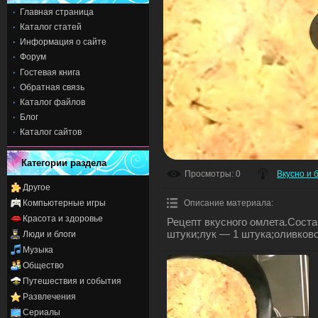
Главная страница
Каталог статей
Информация о сайте
Форум
Гостевая книга
Обратная связь
Каталог файлов
Блог
Каталог сайтов
Категории раздела
Просмотры
: 0
Вкусно и 
Другое
Компьютерные игры
Описание материала
:
Красота и здоровье
Рецепт вкусного омлета.Сост
штуки;лук — 1 штука;оливково
Люди и блоги
Музыка
Общество
Путешествия и события
Развлечения
Сериалы