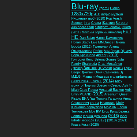
Blu-ray
где ты
Нюша
1280x720p
ATB
аудио
музыка
Инфинити
mp3
(2010)
Pop
Arash
Scooter
Inna
Слава
Жасмин
Serebro
Alexandra Stan
смотреть онлайн
NikitA
Full
(2011)
Максим
Горячий шоколад
HD
Dan Balan
Настя Каменских
Потап
Stacy
Live
MMDance
Helena
loboda
(2012)
Тамерлан
Алена
Омаргалиева
Reflex
Ани Лорак
Dj Layla
(2013)
Вера Брежнева
Akcent
Григорий Лепс
Selena Gomez
5sta
Family
Shahzoda
Стас Михайлов
Винтаж
Джокер
Dj Smash
Real O
Руки
Вверх
Джиган
Юлия Савичева
Dj
M.E.G.
Маша и Медведь
мультфильмы
(2014)
(2009-2014)
Elvira T
Алсу
мохито
Подиум
Время и Стекло
Asti
T-
killah
Стас Пьеха
Николай Басков
Artik
(2015)
Emin
MBAND
Arsenium
Quest
Pistols
ВИА Гра
Полина Гагарина
Анна
Семенович
ханна
Неангелы
Molly
Юлианна Караулова
МакSим
Елена
Темникова
Мот
IKA
Егор Крид
Бьянка
(2016)
Лавика
Ирина Дубцова
Ionel
(2017)
Istrati
Глюк'oZa
(2018)
(2021)
Клава Кока
(2020)