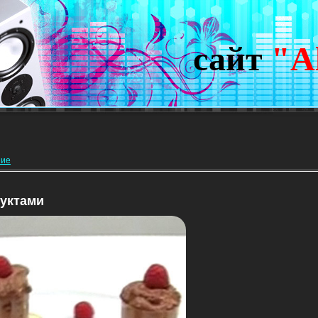
сайт
"A
ние
уктами