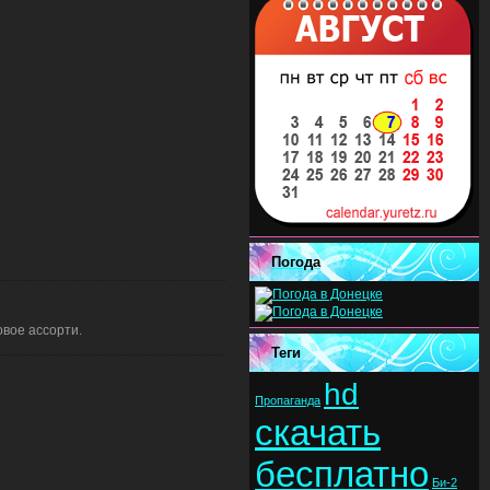
Погода
овое ассорти.
Теги
hd
Пропаганда
скачать
бесплатно
Би-2