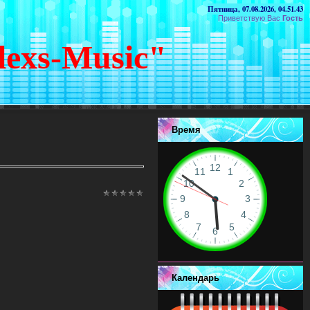
Пятница, 07.08.2026, 04.51.43
Приветствую Вас
Гость
lexs-Music"
Время
Календарь