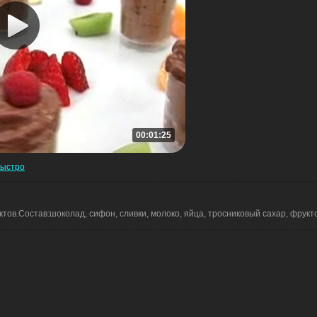
00:01:25
быстро
тов.Состав:шоколад, сифон, сливки, молоко, яйца, тросниковый сахар, фрукт