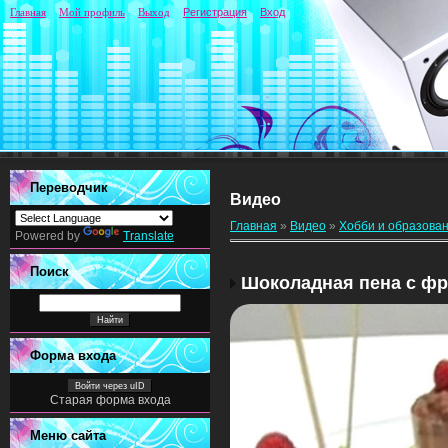
Главная
Мой профиль
Выход
Регистрация
Вход
Переводчик
Видео
Главная
»
Видео
»
Хобби и образова
Powered by
Translate
Поиск
Шоколадная пена с фр
Форма входа
Войти через uID
Старая форма входа
Меню сайта