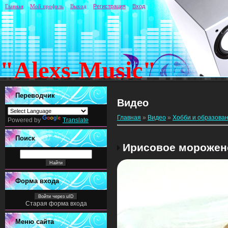
Главная
Мой профиль
Выход
Регистрация
Вход
"Alexs-Music"
Переводчик
Видео
Главная
»
Видео
»
Хобби и образова
Powered by
Translate
Поиск
Ирисовое морожен
Форма входа
Войти через uID
Старая форма входа
Меню сайта