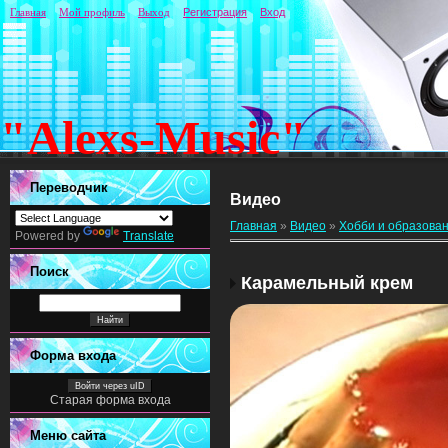
Главная
Мой профиль
Выход
Регистрация
Вход
"Alexs-Music"
Переводчик
Видео
Главная
»
Видео
»
Хобби и образова
Powered by
Translate
Поиск
Карамельный крем
Форма входа
Войти через uID
Старая форма входа
Меню сайта