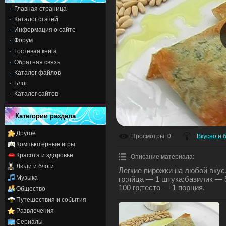
Главная страница
Каталог статей
Информация о сайте
Форум
Гостевая книга
Обратная связь
Каталог файлов
Блог
Каталог сайтов
Категории раздела
Другое
Просмотры
: 0
Вкусно и 
Компьютерные игры
Красота и здоровье
Описание материала
:
Люди и блоги
Легкие пирожки на любой вкус
Музыка
гр;яйца — 1 штука;базилик — 
100 гр;тесто — 1 порция.
Общество
Путешествия и события
Развлечения
Сериалы