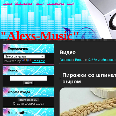
Главная
Мой профиль
Выход
Регистрация
Вход
"Alexs-Music"
Переводчик
Видео
Главная
»
Видео
»
Хобби и образова
Powered by
Translate
Поиск
Пирожки со шпинат
сыром
Форма входа
Войти через uID
Старая форма входа
Меню сайта