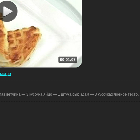
00:01:07
быстро
ав:ветчина — 3 кусочка;яйцо — 1 штука;сыр эдам — 3 кусочка;слоеное тесто.