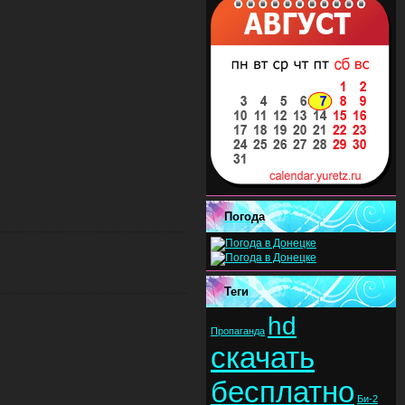
Погода
Теги
hd
Пропаганда
скачать
бесплатно
Би-2