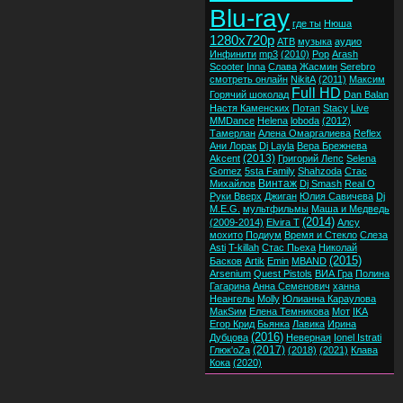
Blu-ray
где ты
Нюша
1280x720p
ATB
музыка
аудио
Инфинити
mp3
(2010)
Pop
Arash
Scooter
Inna
Слава
Жасмин
Serebro
смотреть онлайн
NikitA
(2011)
Максим
Full HD
Горячий шоколад
Dan Balan
Настя Каменских
Потап
Stacy
Live
MMDance
Helena
loboda
(2012)
Тамерлан
Алена Омаргалиева
Reflex
Ани Лорак
Dj Layla
Вера Брежнева
(2013)
Akcent
Григорий Лепс
Selena
Gomez
5sta Family
Shahzoda
Стас
Винтаж
Михайлов
Dj Smash
Real O
Руки Вверх
Джиган
Юлия Савичева
Dj
M.E.G.
мультфильмы
Маша и Медведь
(2014)
(2009-2014)
Elvira T
Алсу
мохито
Подиум
Время и Стекло
Слеза
Asti
T-killah
Стас Пьеха
Николай
(2015)
Басков
Artik
Emin
MBAND
Arsenium
Quest Pistols
ВИА Гра
Полина
Гагарина
Анна Семенович
ханна
Неангелы
Molly
Юлианна Караулова
МакSим
Елена Темникова
Мот
IKA
Егор Крид
Бьянка
Лавика
Ирина
(2016)
Дубцова
Неверная
Ionel Istrati
(2017)
Глюк'oZa
(2018)
(2021)
Клава
Кока
(2020)