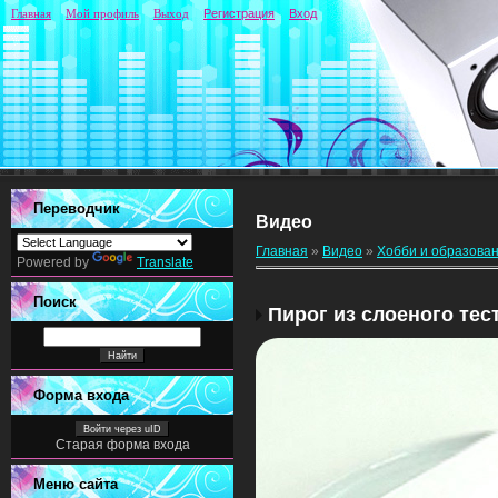
Главная
Мой профиль
Выход
Регистрация
Вход
Переводчик
Видео
Главная
»
Видео
»
Хобби и образова
Powered by
Translate
Поиск
Пирог из слоеного тес
Форма входа
Войти через uID
Старая форма входа
Меню сайта