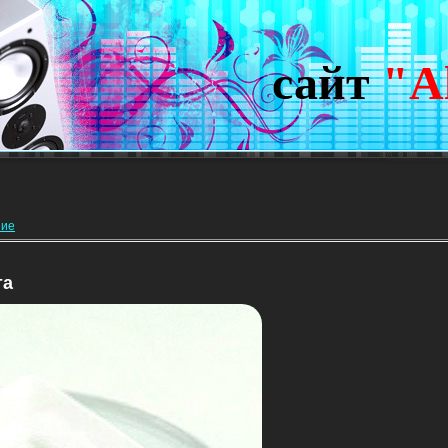
сайт
"A
ние
та