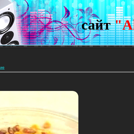
сайт
"A
ние