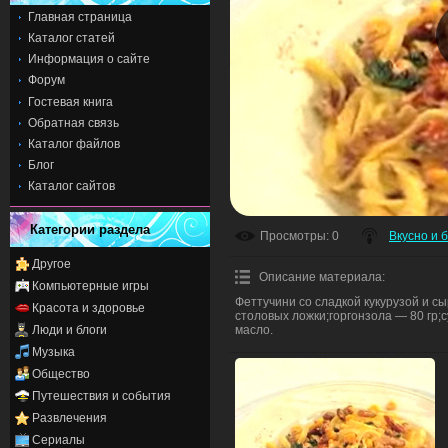
Главная страница
Каталог статей
Информация о сайте
Форум
Гостевая книга
Обратная связь
Каталог файлов
Блог
Каталог сайтов
Категории раздела
Просмотры
: 0
Вкусно и 
Другое
Описание материала
:
Компьютерные игры
Феттучини со сладкой кукурузой и с
Красота и здоровье
столовых ложки;горгонзола — 80 гр;
Люди и блоги
масло.
Музыка
Общество
Путешествия и события
Развлечения
Сериалы