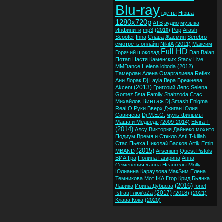
Blu-ray
где ты
Нюша
1280x720p
ATB
аудио
музыка
Инфинити
mp3
(2010)
Pop
Arash
Scooter
Inna
Слава
Жасмин
Serebro
смотреть онлайн
NikitA
(2011)
Максим
Full HD
Горячий шоколад
Dan Balan
Потап
Настя Каменских
Stacy
Live
MMDance
Helena
loboda
(2012)
Тамерлан
Алена Омаргалиева
Reflex
Ани Лорак
Dj Layla
Вера Брежнева
(2013)
Akcent
Григорий Лепс
Selena
Gomez
5sta Family
Shahzoda
Стас
Винтаж
Михайлов
Dj Smash
Enigma
Real O
Руки Вверх
Джиган
Юлия
Савичева
Dj M.E.G.
мультфильмы
Маша и Медведь
(2009-2014)
Elvira T
(2014)
Алсу
Виктория Дайнеко
мохито
Подиум
Время и Стекло
Asti
T-killah
Стас Пьеха
Николай Басков
Artik
Emin
(2015)
MBAND
Arsenium
Quest Pistols
ВИА Гра
Полина Гагарина
Анна
Семенович
ханна
Неангелы
Molly
Юлианна Караулова
МакSим
Елена
Темникова
Мот
IKA
Егор Крид
Бьянка
(2016)
Лавика
Ирина Дубцова
Ionel
(2017)
Istrati
Глюк'oZa
(2018)
(2021)
Клава Кока
(2020)