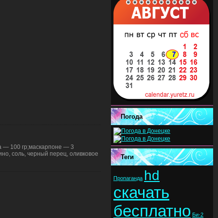
Погода
а — 100 гр;маскарпоне — 3
но, соль, черный перец, оливковое
Теги
hd
Пропаганда
скачать
бесплатно
Би-2