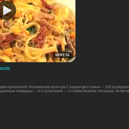
00:01:52
быстро
ыром горгонзолой. Итальянская кухня.На 2 порции:феттучини — 250 гр;кукуруз
сушенные помидоры — 4-5 штук;порей — 4 стебля;базилик, петрушка, белое ви