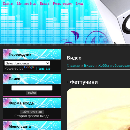
Главная
Мой профиль
Выход
Регистрация
Вход
Переводчик
Видео
Главная
»
Видео
»
Хобби и образова
Powered by
Translate
Поиск
Феттучини
Форма входа
Войти через uID
Старая форма входа
Меню сайта