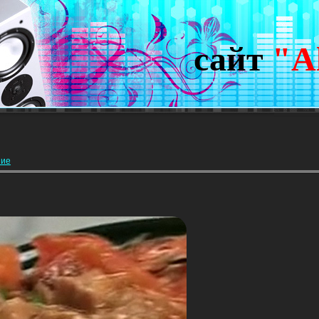
сайт
"A
ние