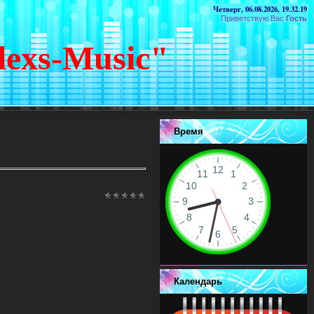
Четверг, 06.08.2026, 19.32.19
Приветствую Вас
Гость
lexs-Music"
Время
Календарь