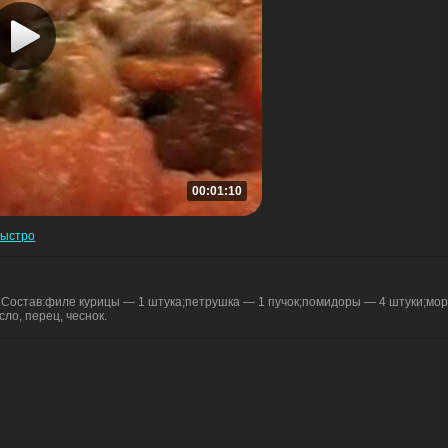
00:01:10
быстро
остав:филе курицы — 1 штука;петрушка — 1 пучок;помидоры — 4 штуки;морк
сло, перец, чеснок.