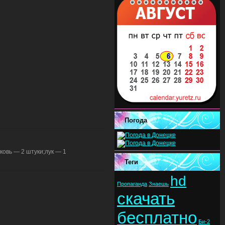
Погода
овь — 2 штуки;лук — 1
Теги
hd
Пропаганда
Знаешь
скачать
бесплатно
Би-2