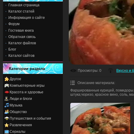
Главная страница
Каталог статей
Информация о сайте
Форум
Гостевая книга
Обратная связь
Каталог файлов
Блог
Каталог сайтов
Категории раздела
Просмотры
: 0
Вкусно и 
Другое
Описание материала
:
Компьютерные игры
Фаршированные курицей, помидоры.С
Красота и здоровье
штука;чоризо, красное вино, соль, ма
Люди и блоги
Музыка
Общество
Путешествия и события
Развлечения
Сериалы