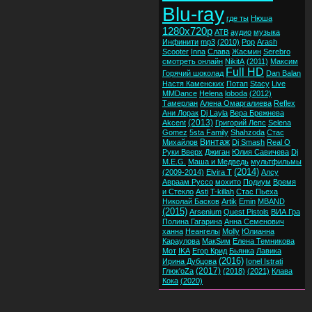
Blu-ray
где ты
Нюша
1280x720p
ATB
аудио
музыка
Инфинити
mp3
(2010)
Pop
Arash
Scooter
Inna
Слава
Жасмин
Serebro
смотреть онлайн
NikitA
(2011)
Максим
Full HD
Горячий шоколад
Dan Balan
Настя Каменских
Потап
Stacy
Live
MMDance
Helena
loboda
(2012)
Тамерлан
Алена Омаргалиева
Reflex
Ани Лорак
Dj Layla
Вера Брежнева
(2013)
Akcent
Григорий Лепс
Selena
Gomez
5sta Family
Shahzoda
Стас
Винтаж
Михайлов
Dj Smash
Real O
Руки Вверх
Джиган
Юлия Савичева
Dj
M.E.G.
Маша и Медведь
мультфильмы
(2014)
(2009-2014)
Elvira T
Алсу
Авраам Руссо
мохито
Подиум
Время
и Стекло
Asti
T-killah
Стас Пьеха
Николай Басков
Artik
Emin
MBAND
(2015)
Arsenium
Quest Pistols
ВИА Гра
Полина Гагарина
Анна Семенович
ханна
Неангелы
Molly
Юлианна
Караулова
МакSим
Елена Темникова
Мот
IKA
Егор Крид
Бьянка
Лавика
(2016)
Ирина Дубцова
Ionel Istrati
(2017)
Глюк'oZa
(2018)
(2021)
Клава
Кока
(2020)