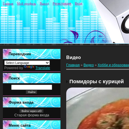
Главная
Мой профиль
Выход
Регистрация
Вход
Переводчик
Видео
Главная
»
Видео
»
Хобби и образова
Powered by
Translate
Поиск
Помидоры с курицей
Форма входа
Войти через uID
Старая форма входа
Меню сайта