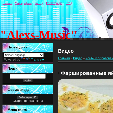
Главная
Мой профиль
Выход
Регистрация
Вход
"Alexs-Music"
Переводчик
Видео
Главная
»
Видео
»
Хобби и образова
Powered by
Translate
Поиск
Фаршированные я
Форма входа
Войти через uID
Старая форма входа
Меню сайта