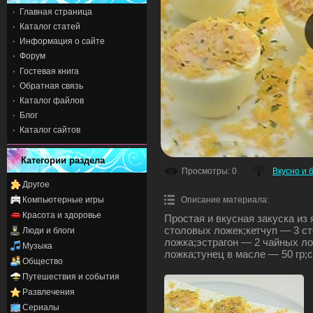
Главная страница
Каталог статей
Информация о сайте
Форум
Гостевая книга
Обратная связь
Каталог файлов
Блог
Каталог сайтов
Категории раздела
Просмотры
: 0
Вкусно и 
Другое
Компьютерные игры
Описание материала
:
Красота и здоровье
Простая и вкусная закуска из
столовых ложек;кетчуп — 3 с
Люди и блоги
ложка;эстрагон — 2 чайных ло
Музыка
ложка;тунец в масле — 50 гр;с
Общество
Путешествия и события
Развлечения
Сериалы