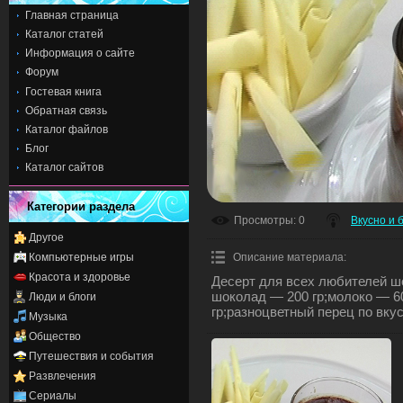
Главная страница
Каталог статей
Информация о сайте
Форум
Гостевая книга
Обратная связь
Каталог файлов
Блог
Каталог сайтов
Категории раздела
Просмотры
: 0
Вкусно и 
Другое
Компьютерные игры
Описание материала
:
Красота и здоровье
Десерт для всех любителей ш
шоколад — 200 гр;молоко — 60
Люди и блоги
гр;разноцветный перец по вкус
Музыка
Общество
Путешествия и события
Развлечения
Сериалы