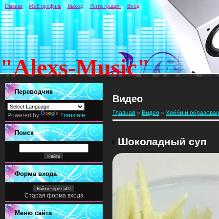
Главная
Мой профиль
Выход
Регистрация
Вход
"Alexs-Music"
Переводчик
Видео
Главная
»
Видео
»
Хобби и образова
Powered by
Translate
Поиск
Шоколадный суп
Форма входа
Войти через uID
Старая форма входа
Меню сайта