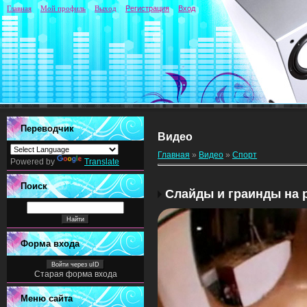
Главная
Мой профиль
Выход
Регистрация
Вход
Переводчик
Видео
Главная
»
Видео
»
Спорт
Powered by
Translate
Поиск
Слайды и граинды на 
Форма входа
Войти через uID
Старая форма входа
Меню сайта