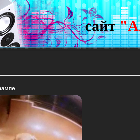
сайт
"A
рампе