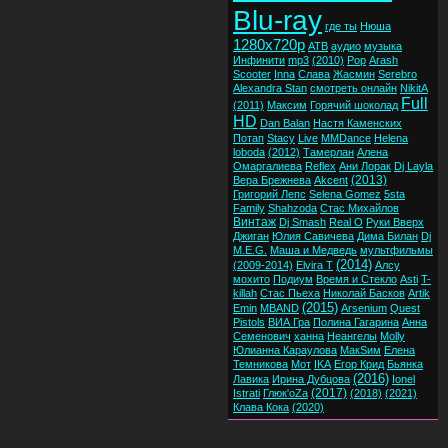
Blu-ray
где ты
Нюша
1280x720p
ATB
аудио
музыка
Инфинити
mp3
(2010)
Pop
Arash
Scooter
Inna
Слава
Жасмин
Serebro
Alexandra Stan
смотреть онлайн
NikitA
Full
(2011)
Максим
Горячий шоколад
HD
Dan Balan
Настя Каменских
Потап
Stacy
Live
MMDance
Helena
loboda
(2012)
Тамерлан
Алена
Омаргалиева
Reflex
Ани Лорак
Dj Layla
(2013)
Вера Брежнева
Akcent
Григорий Лепс
Selena Gomez
5sta
Family
Shahzoda
Стас Михайлов
Винтаж
Dj Smash
Real O
Руки Вверх
Джиган
Юлия Савичева
Дима Билан
Dj
M.E.G.
Маша и Медведь
мультфильмы
(2014)
(2009-2014)
Elvira T
Алсу
мохито
Подиум
Время и Стекло
Asti
T-
killah
Стас Пьеха
Николай Басков
Artik
(2015)
Emin
MBAND
Arsenium
Quest
Pistols
ВИА Гра
Полина Гагарина
Анна
Семенович
ханна
Неангелы
Molly
Юлианна Караулова
МакSим
Елена
Темникова
Мот
IKA
Егор Крид
Бьянка
(2016)
Лавика
Ирина Дубцова
Ionel
(2017)
Istrati
Глюк'oZa
(2018)
(2021)
Клава Кока
(2020)