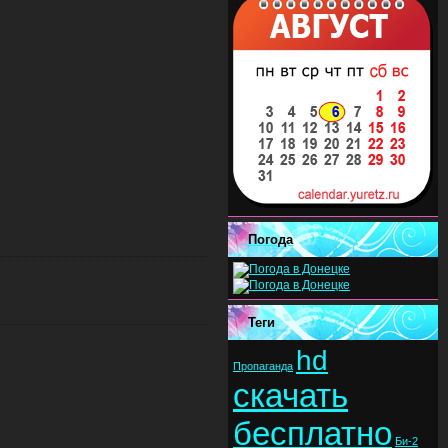
Погода
Теги
hd
Пропаганда
скачать
бесплатно
Би-2