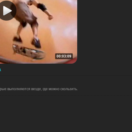
00:03:09
д
рые выполняются везде, где можно скользить.